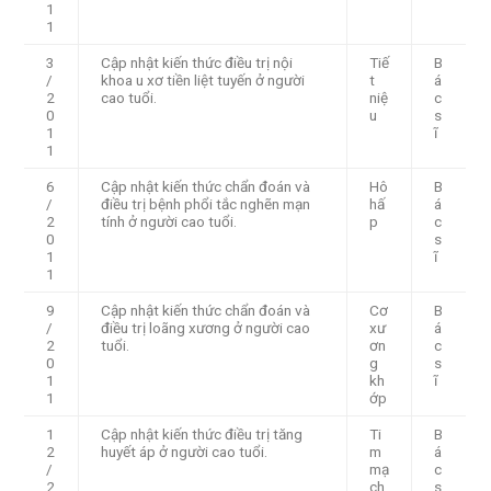
1
1
3
Cập nhật kiến thức điều trị nội
Tiế
B
/
khoa u xơ tiền liệt tuyến ở người
t
á
2
cao tuổi.
niệ
c
0
u
s
1
ĩ
1
6
Cập nhật kiến thức chẩn đoán và
Hô
B
/
điều trị bệnh phổi tắc nghẽn mạn
hấ
á
2
tính ở người cao tuổi.
p
c
0
s
1
ĩ
1
9
Cập nhật kiến thức chẩn đoán và
Cơ
B
/
điều trị loãng xương ở người cao
xư
á
2
tuổi.
ơn
c
0
g
s
1
kh
ĩ
1
ớp
1
Cập nhật kiến thức điều trị tăng
Ti
B
2
huyết áp ở người cao tuổi.
m
á
/
mạ
c
2
ch
s