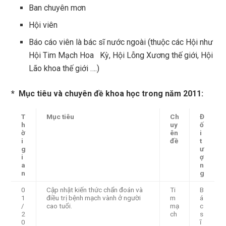
Ban chuyên mơn
Hội viên
Báo cáo viên là bác sĩ nước ngoài (thuộc các Hội như
Hội Tim Mạch Hoa Kỳ, Hội Lỗng Xương thế giới, Hội
Lão khoa thế giới ….)
* Mục tiêu và chuyên đề khoa học trong năm 2011:
T
Mục tiêu
Ch
Đ
h
uy
ố
ờ
ên
i
i
đề
t
g
ư
i
ợ
a
n
n
g
0
Cập nhật kiến thức chẩn đoán và
Ti
B
1
điều trị bệnh mạch vành ở người
m
á
/
cao tuổi.
mạ
c
2
ch
s
0
ĩ