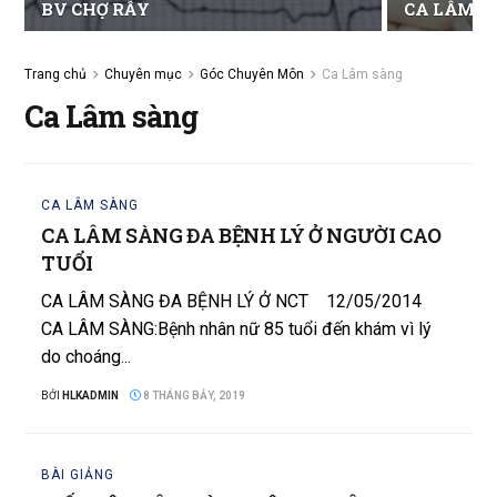
BV CHỢ RẪY
CA LÂM S
Trang chủ
Chuyên mục
Góc Chuyên Môn
Ca Lâm sàng
Ca Lâm sàng
CA LÂM SÀNG
CA LÂM SÀNG ĐA BỆNH LÝ Ở NGƯỜI CAO
TUỔI
CA LÂM SÀNG ĐA BỆNH LÝ Ở NCT 12/05/2014
CA LÂM SÀNG:Bệnh nhân nữ 85 tuổi đến khám vì lý
do choáng...
BỞI
HLKADMIN
8 THÁNG BẢY, 2019
BÀI GIẢNG