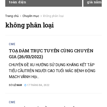
toàn diện
già năm 20
Trang chủ
Chuyên mục
không phân loại
không phân loại
CME
TOẠ ĐÀM TRỰC TUYẾN CÙNG CHUYÊN
GIA (26/03/2022)
CHUYÊN ĐỀ XU HƯỚNG SỬ DỤNG KHÁNG KẾT TẬP
TIỂU CẦUTRÊN NGƯỜI CAO TUỔI MẮC BỆNH ĐỘNG
MẠCH VÀNH Hội...
BỞI
LÊ NAM
17 THÁNG BA, 2022
CME