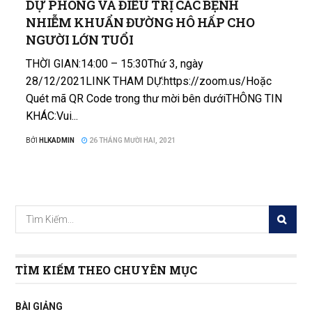
DỰ PHÒNG VÀ ĐIỀU TRỊ CÁC BỆNH
NHIỄM KHUẨN ĐƯỜNG HÔ HẤP CHO
NGƯỜI LỚN TUỔI
THỜI GIAN:14:00 – 15:30Thứ 3, ngày
28/12/2021LINK THAM DỰ:https://zoom.us/Hoặc
Quét mã QR Code trong thư mời bên dướiTHÔNG TIN
KHÁC:Vui...
BỞI
HLKADMIN
26 THÁNG MƯỜI HAI, 2021
TÌM KIẾM THEO CHUYÊN MỤC
BÀI GIẢNG