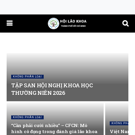
KHÔNG PHÂN LOẠI
TẬP SAN HỘI NGHỊ KHOA HỌC
THƯỜNG NIÊN 2026
KHÔNG PHÂN LOẠI
KHÔNG PHÂN L
“Cần phải cười nhiều” – CFCN: Mô
hình cô đọng trong đánh giá lão khoa
Việt Nam s