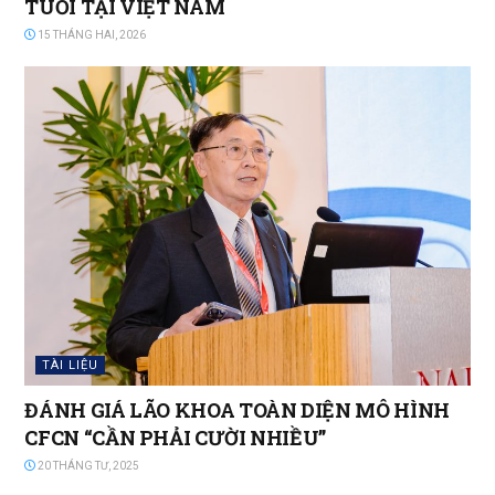
TUỔI TẠI VIỆT NAM
15 THÁNG HAI, 2026
TÀI LIỆU
ĐÁNH GIÁ LÃO KHOA TOÀN DIỆN MÔ HÌNH
CFCN “CẦN PHẢI CƯỜI NHIỀU”
20 THÁNG TƯ, 2025