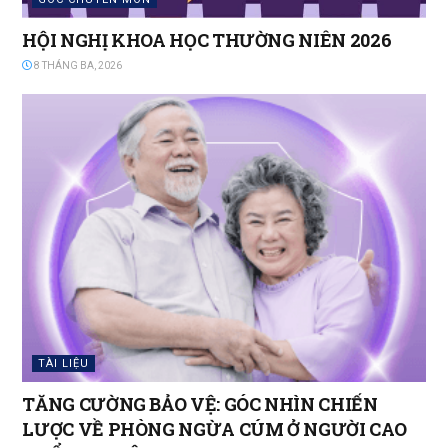
HỘI NGHỊ KHOA HỌC THƯỜNG NIÊN 2026
8 THÁNG BA, 2026
TÀI LIỆU
TĂNG CƯỜNG BẢO VỆ: GÓC NHÌN CHIẾN
LƯỢC VỀ PHÒNG NGỪA CÚM Ở NGƯỜI CAO