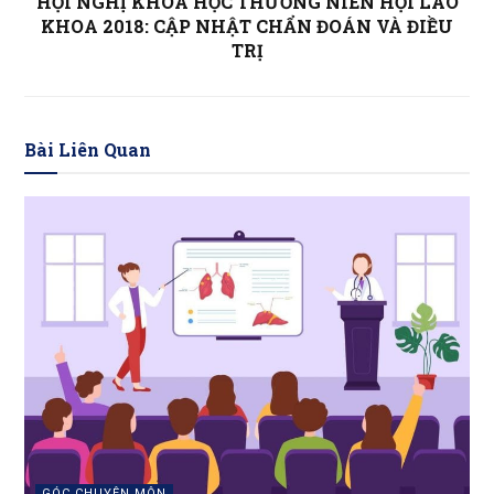
HỘI NGHỊ KHOA HỌC THƯỜNG NIÊN HỘI LÃO
KHOA 2018: CẬP NHẬT CHẨN ĐOÁN VÀ ĐIỀU
TRỊ
Bài Liên Quan
GÓC CHUYÊN MÔN