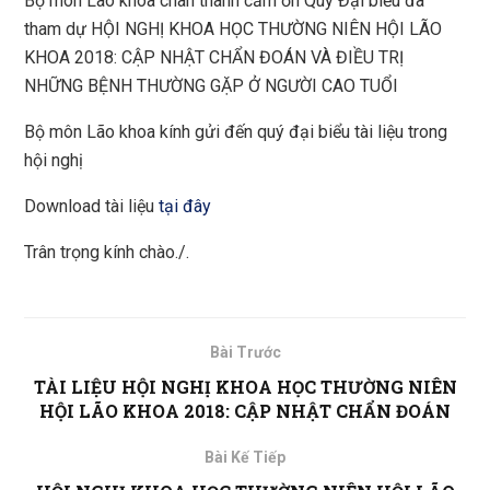
Bộ môn Lão khoa chân thành cảm ơn Quý Đại biểu đã
tham dự HỘI NGHỊ KHOA HỌC THƯỜNG NIÊN HỘI LÃO
KHOA 2018: CẬP NHẬT CHẨN ĐOÁN VÀ ĐIỀU TRỊ
NHỮNG BỆNH THƯỜNG GẶP Ở NGƯỜI CAO TUỔI
Bộ môn Lão khoa kính gửi đến quý đại biểu tài liệu trong
hội nghị
Download tài liệu
tại đây
Trân trọng kính chào./.
Bài Trước
TÀI LIỆU HỘI NGHỊ KHOA HỌC THƯỜNG NIÊN
HỘI LÃO KHOA 2018: CẬP NHẬT CHẨN ĐOÁN
Bài Kế Tiếp