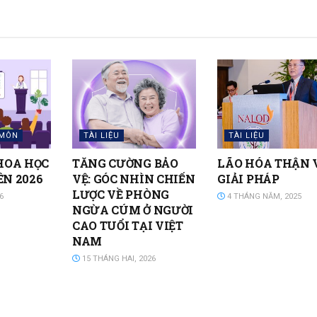
 MÔN
TÀI LIỆU
TÀI LIỆU
HOA HỌC
TĂNG CƯỜNG BẢO
LÃO HÓA THẬN 
N 2026
VỆ: GÓC NHÌN CHIẾN
GIẢI PHÁP
LƯỢC VỀ PHÒNG
6
4 THÁNG NĂM, 2025
NGỪA CÚM Ở NGƯỜI
CAO TUỔI TẠI VIỆT
NAM
15 THÁNG HAI, 2026