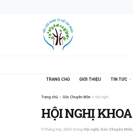
TRANG CHỦ
GIỚI THIỆU
TIN TỨC
Trang chủ
Góc Chuyên Môn
Hội nghị
HỘI NGHỊ KHOA
9 Tháng Hai, 2024
trong
Hội nghị
,
Góc Chuyên Môn