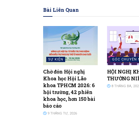
Bài Liên Quan
SỰ KIỆN
GÓC CHUYÊN
Chờ đón Hội nghị
HỘI NGHỊ K
Khoa học Hội Lão
THƯỜNG NIÊ
khoa TPHCM 2026: 6
8 THÁNG BA, 202
hội trường, 42 phiên
khoa học, hơn 150 bài
báo cáo
9 THÁNG TƯ, 2026