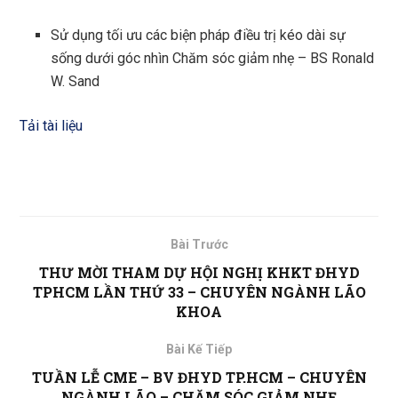
Sử dụng tối ưu các biện pháp điều trị kéo dài sự
sống dưới góc nhìn Chăm sóc giảm nhẹ – BS Ronald
W. Sand
Tải tài liệu
Bài Trước
THƯ MỜI THAM DỰ HỘI NGHỊ KHKT ĐHYD
TPHCM LẦN THỨ 33 – CHUYÊN NGÀNH LÃO
KHOA
Bài Kế Tiếp
TUẦN LỄ CME – BV ĐHYD TP.HCM – CHUYÊN
NGÀNH LÃO – CHĂM SÓC GIẢM NHẸ