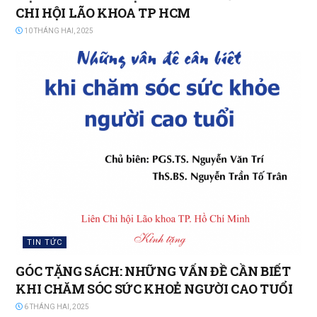
CHI HỘI LÃO KHOA TP HCM
10 THÁNG HAI, 2025
TIN TỨC
GÓC TẶNG SÁCH: NHỮNG VẤN ĐỀ CẦN BIẾT
KHI CHĂM SÓC SỨC KHOẺ NGƯỜI CAO TUỔI
6 THÁNG HAI, 2025